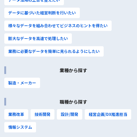
データに基づいた経営判断を⾏いたい
様々なデータを組み合わせてビジネスのヒントを得たい
膨⼤なデータを⾼速で処理したい
株式会社ジェイ・アイ・エム
業務に必要なデータを簡単に⾒られるようにしたい
〒102-0082
東京都千代田区一番町10番6 ZeST一番町
TEL : 03-5212-6001
業種から探す
製造・メーカー
コーポレートサイト
職種から探す
業務改革
技術開発
設計/開発
経営企画/DX推進担当
個人情報保護方針
ISMS基本方針
品質方針
情報システム