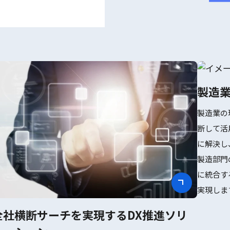
製造業
製造業の
断して活
に解決し
製造部門
に統合す
実現しま
全社横断サーチを実現するDX推進ソリ