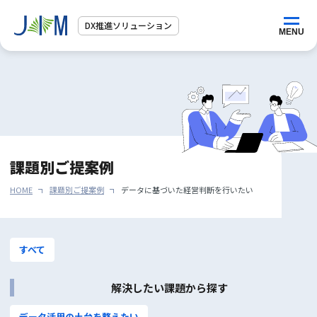
DX推進ソリューション
トップページ
サービス紹介
課題別ご提案例
活用シーン
HOME
課題別ご提案例
データに基づいた経営判断を⾏いたい
課題別ご提案例
すべて
ご相談・お問合せ
解決したい課題から探す
データ活用の土台を整えたい