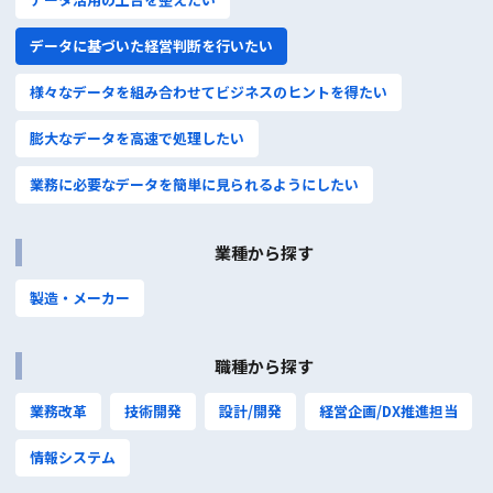
データに基づいた経営判断を⾏いたい
様々なデータを組み合わせてビジネスのヒントを得たい
膨⼤なデータを⾼速で処理したい
株式会社ジェイ・アイ・エム
業務に必要なデータを簡単に⾒られるようにしたい
〒102-0082
東京都千代田区一番町10番6 ZeST一番町
TEL : 03-5212-6001
業種から探す
製造・メーカー
コーポレートサイト
職種から探す
業務改革
技術開発
設計/開発
経営企画/DX推進担当
個人情報保護方針
ISMS基本方針
品質方針
情報システム